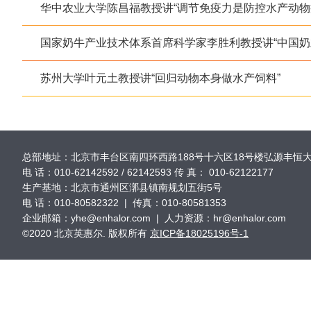
华中农业大学陈昌福教授讲“调节免疫力是防控水产动物
国家奶牛产业技术体系首席科学家李胜利教授讲“中国奶
苏州大学叶元土教授讲“回归动物本身做水产饲料”
总部地址：北京市丰台区南四环西路188号十六区18号楼弘源丰恒大厦50
电 话：010-62142592 / 62142593 传 真： 010-62122177
生产基地：北京市通州区漷县镇南规划五街5号
电 话：010-80582322 | 传真：010-80581353
企业邮箱：yhe@enhalor.com | 人力资源：hr@enhalor.com
©2020 北京英惠尔. 版权所有
京ICP备18025196号-1