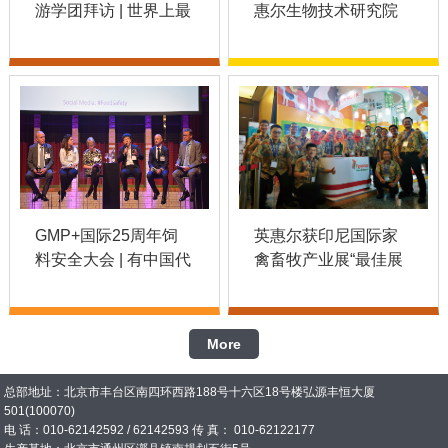
游学团拜访 | 世界上最
惠尔生物技术研究院
大的地中海鱼类生产
应邀访问印尼排名第
商
一的大学
GMP+国际25周年饲
英惠尔获印尼国际家
料安全大会 | 有中国代
禽畜牧产业展“最佳展
表提到了“可持续发展
商”| INDO
事关以我们为代表的
LIVESTOCK 2019
饲料企业生死存亡”
More
总部地址：北京市丰台区南四环西路188号十六区18号楼弘源丰恒大厦
501(100070)
电 话：010-62142592 / 62142593 传 真： 010-62122177