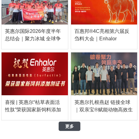
英惠尔国际2026年度半年
百惠邦®4C亮相第六届反
总结会｜聚力冰城 全球争
刍料大会｜Enhalor
先 Enhalor International
Highlights Yeast
2026 Mid-Year Review
Postbiotics at the 6th
Meeting
Ruminant Feed
Conference
喜报 | 英惠尔“枯草表面活
英惠尔扎根燕赵 链接全球
性肽”荣获国家新饲料添加
｜双亲宝®赋能动物高效生
剂证书 | Surfactin
产Driving Efficient Animal
Approved as a New Feed
Nutrition with
更多
Additive in China
Biotechnology and