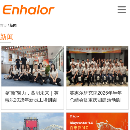
首页
/
新闻
新闻
凝“新”聚力，蓄能未来｜英
英惠尔研究院2026年半年
惠尔2026年新员工培训圆
总结会暨重庆团建活动圆
满落幕 Enhalor Welcomes
满举行 | 创新驱动聚合力，
2026 New Employees with
红岩精神启新程 Innovation
Onboarding Training
never stops.
Program