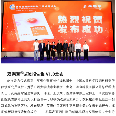
®
双亲宝
试验报告集 V1.0发布
此次发布仪式嘉宾：英惠尔董事长任泽林博士、中国农业科学院饲料研究所
薛敏研究员领衔，携手广西大学沈水宝教授、青岛山海金科技有限公司总经理沈
长山，及英惠尔副总裁郭庆、许湲、王茂荣，首席科学家王宏博士、研究院常务
副院长陈鹏博士共九大行业高手，联袂为双亲宝®助力，以权威背书见证这一创
新成果的重磅落地。发布现场，英惠尔首席科学家王博士登台发表专题报告，深
度解析双亲宝®核心成分 —— 枯草表面活性肽的创新机理与应用价值，专业分