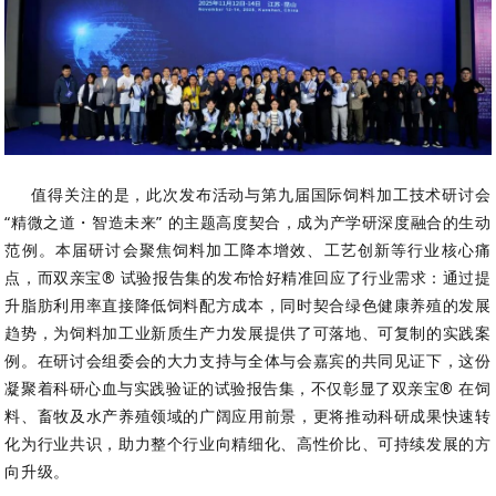
值得关注的是，此次发布活动与第九届国际饲料加工技术研讨会
“精微之道・智造未来” 的主题高度契合，成为产学研深度融合的生动
范例。本届研讨会聚焦饲料加工降本增效、工艺创新等行业核心痛
点，而双亲宝® 试验报告集的发布恰好精准回应了行业需求：通过提
升脂肪利用率直接降低饲料配方成本，同时契合绿色健康养殖的发展
趋势，为饲料加工业新质生产力发展提供了可落地、可复制的实践案
例。在研讨会组委会的大力支持与全体与会嘉宾的共同见证下，这份
凝聚着科研心血与实践验证的试验报告集，不仅彰显了双亲宝® 在饲
料、畜牧及水产养殖领域的广阔应用前景，更将推动科研成果快速转
化为行业共识，助力整个行业向精细化、高性价比、可持续发展的方
向升级。